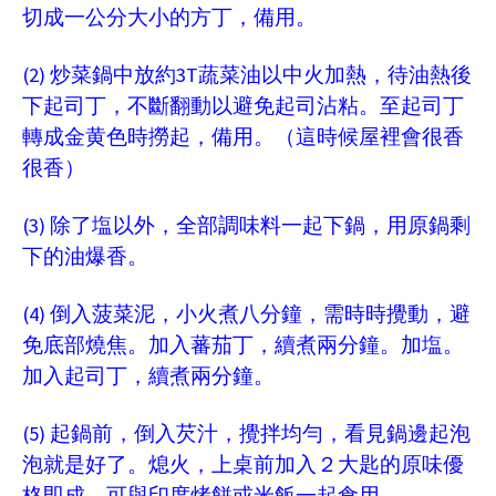
切成一公分大小的方丁，備用。
(2)
3T
炒菜鍋中放約
蔬菜油以中火加熱，待油熱後
下起司丁，不斷翻動以避免起司沾粘。至起司丁
轉成金黄色時撈起，備用。（這時候屋裡會很香
很香）
(3)
除了塩以外，全部調味料一起下鍋，用原鍋剩
下的油爆香。
(4)
倒入菠菜泥，小火煮八分鐘，需時時攪動，避
免底部燒焦。加入蕃茄丁，續煮兩分鐘。加塩。
加入起司丁，續煮兩分鐘。
(5)
起鍋前，倒入芡汁，攪拌均勻，看見鍋邊起泡
泡就是好了。熄火，上桌前加入２大匙的原味優
格即成。可與印度烤餅或米飯一起食用。