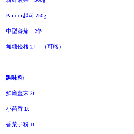
Paneer
250g
起司
2
中型蕃茄
個
2T
無糖優格
（可略）
:
調味料
2t
鮮磨薑末
1t
小茴香
1t
香菜子粉