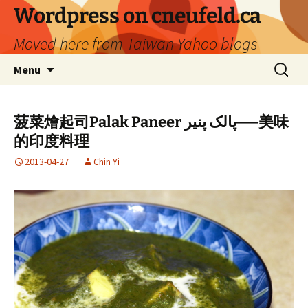
Skip
Wordpress on cneufeld.ca
to
Moved here from Taiwan Yahoo blogs
content
Search
Menu
for:
菠菜燴起司Palak Paneer پالک پنیر──美味
的印度料理
2013-04-27
Chin Yi