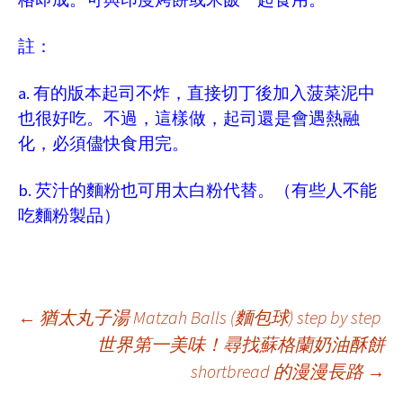
註：
a.
有的版本起司不炸，直接切丁後加入菠菜泥中
也很好吃。不過，這樣做，起司還是會遇熱融
化，必須儘快食用完。
b.
芡汁的麵粉也可用太白粉代替。（有些人不能
吃麵粉製品）
Post
←
猶太丸子湯 Matzah Balls (麵包球) step by step
世界第一美味！尋找蘇格蘭奶油酥餅
shortbread 的漫漫長路
→
navigation