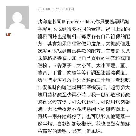
2016-08-11 at 11:00 PM
烤印度起司叫paneer tikka ,你只要搜尋關鍵
字就可以找到很多不同的食譜。起司上刷的
ME
醬料同時也是醃料，每家各有自己祖傳的配
方，其實如果你經常做印度菜，大概試個幾
次就可以找到自己喜歡的配方。主要是以原
味優格做醬底，加上自己喜歡的香辛料或咖
哩粉，（香菜子，大小茴、大小豆蔻、薑、
薑黃、丁香、肉桂等等）調至適當濃稠度。
我平時廚房裡放中外香料約三十種，看想吃
什麼風味的咖哩就用研磨機現打。起司切大
塊用醬料醃至少兩小時，我一般都放冰箱醃
過夜比較方便，可以烤箱烤，可以用烤肉架
烤，大概烤得差不多就將剩下的醬料塗上，
再烤一兩分鐘就好了。也可以和其他蔬菜一
起串烤。喜歡辣加辣椒粉。我也喜歡有加鮮
蕃茄泥的醬料，另有一番風味。