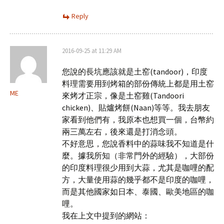
Reply
2016-09-25 at 11:29 AM
您說的長坑應該就是土窑(tandoor)，印度
料理需要用到烤箱的部份傳統上都是用土窑
ME
來烤才正宗，像是土窑雞(Tandoori
chicken)、貼爐烤餅(Naan)等等。我去朋友
家看到他們有，我原本也想買一個，台幣約
兩三萬左右，後來還是打消念頭。
不好意思，您說香料中的蒜味我不知道是什
麼。據我所知（非常門外的經驗），大部份
的印度料理很少用到大蒜，尤其是咖哩的配
方，大量使用蒜的幾乎都不是印度的咖哩，
而是其他國家如日本、泰國、歐美地區的咖
哩。
我在上文中提到的網站：