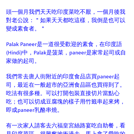
頭一個月我們天天吃印度菜吃不厭，一個月後我
對老公說：＂如果天天都吃這樣，我倒是也可以
變成素食者。＂
Palak Paneer
是一道很受歡迎的素食，在印度語
(Hindi)
Palak
paneer
中，
是菠菜，
是家常起司或自
家做的起司。
paneer
我們常去唐人街附近的印度食品店買
起
司，最近在一般超市的亞洲食品區也買得到了。
吃法有很多種。可以打開包裝直接切片當點心
吃；也可以切成豆腐塊的樣子用竹籤串起來烤，
paneer
即成
乳酪串燒。
有一次家人請客去六福皇宮絲路宴吃自助餐，看
見印度菜區，很興奮地衝過去，馬上拿了愛吃的