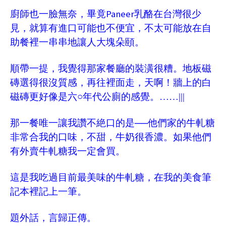
Paneer
廚師也一臉無奈，畢竟
乳酪在台灣很少
見，就算有進口可能也不便宜，不太可能放在自
助餐裡一串串地讓人大塊朵頤。
順帶一提，我覺得那家餐廳的裝潢很糟。地板磁
磚選得很沒質感，再往裡面走，天啊！牆上的白
磁磚更好像是六
○年代
公廁的感覺。……
|||
那一餐唯一讓我讚不絶口的是──他們家的牛軋糖
非常合我的口味，不甜，牛奶很香濃。如果他們
有外賣牛軋糖我一定會買。
這是我吃過目前最美味的牛軋糖，在我的美食筆
記本裡記上一筆。
題外話，言歸正傳。