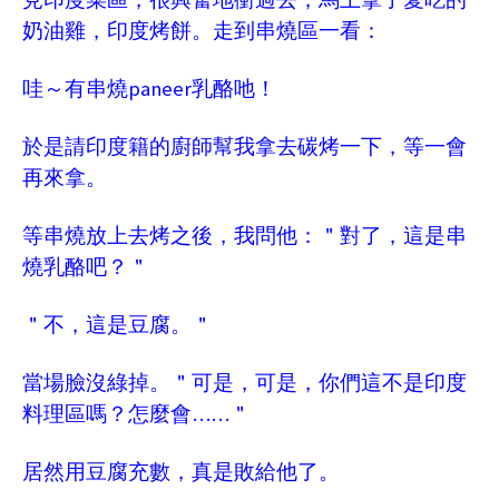
奶油雞，印度烤餅。走到串燒區一看：
paneer
哇～有串燒
乳酪吔！
於是請印度籍的廚師幫我拿去碳烤一下，等一會
再來拿。
等串燒放上去烤之後，我問他：＂對了，這是串
燒乳酪吧？＂
＂不，這是豆腐。＂
當場臉沒綠掉。＂可是，可是，你們這不是印度
……
料理區嗎？怎麼會
＂
居然用豆腐充數，真是敗給他了。