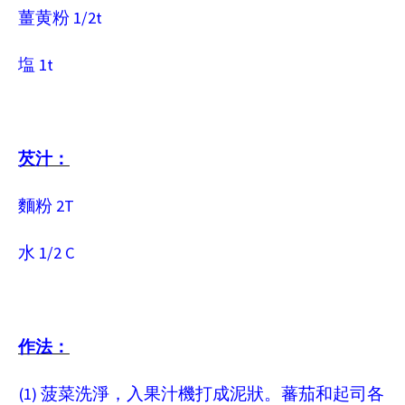
1/2t
薑黄粉
1t
塩
芡汁：
2T
麵粉
1/2 C
水
作法：
(1)
菠菜洗淨，入果汁機打成泥狀。蕃茄和起司各