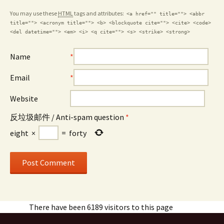
You may use these
HTML
tags and attributes:
<a href="" title=""> <abbr
title=""> <acronym title=""> <b> <blockquote cite=""> <cite> <code>
<del datetime=""> <em> <i> <q cite=""> <s> <strike> <strong>
Name
*
Email
*
Website
反垃圾邮件 / Anti-spam question
*
eight
×
=
forty
There have been 6189 visitors to this page