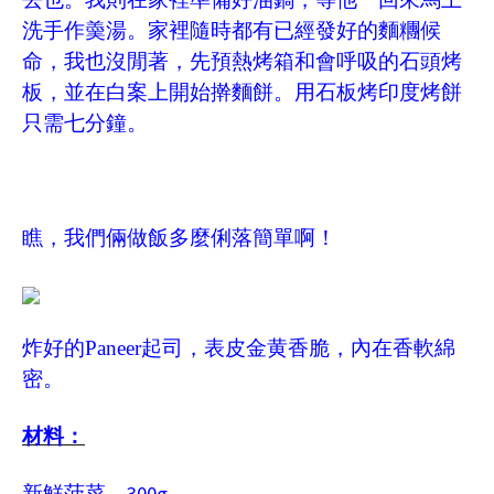
洗手作羮湯。
家裡隨時都有已經發好的麵糰候
命，我也沒閒著，先預熱烤箱和會呼吸的石頭烤
板，並在白案上開始擀麵餅。用石板烤印度烤餅
只需七分鐘。
瞧，我們倆做飯多麼俐落簡單啊！
炸好的Paneer起司，表皮金黄香脆，內在香軟綿
密。
材料：
300g
新鮮菠菜