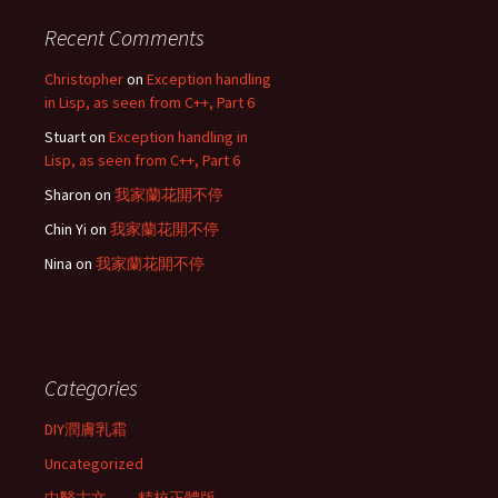
Recent Comments
Christopher
on
Exception handling
in Lisp, as seen from C++, Part 6
Stuart
on
Exception handling in
Lisp, as seen from C++, Part 6
Sharon
on
我家蘭花開不停
Chin Yi
on
我家蘭花開不停
Nina
on
我家蘭花開不停
Categories
DIY潤膚乳霜
Uncategorized