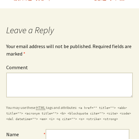
Post
navigation
Leave a Reply
Your email address will not be published. Required fields are
marked
*
Comment
You may use these
HTML
tags and attributes:
<a href="" title=""> <abbr
title=""> <acronym title=""> <b> <blockquote cite=""> <cite> <code>
<del datetime=""> <em> <i> <q cite=""> <s> <strike> <strong>
Name
*