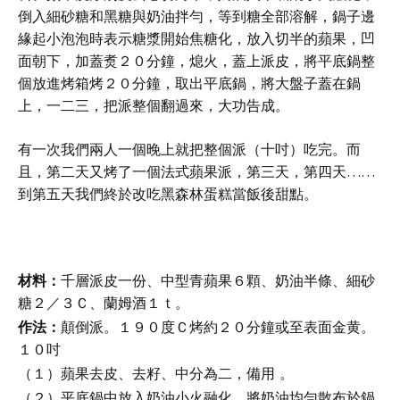
倒入細砂糖和黑糖與奶油拌勻，等到糖全部溶解，鍋子邊
緣起小泡泡時表示糖漿開始焦糖化，放入切半的蘋果，凹
面朝下，加蓋煑２０分鐘，熄火，蓋上派皮，將平底鍋整
個放進烤箱烤２０分鐘，取出平底鍋，將大盤子蓋在鍋
上，一二三，把派整個翻過來，大功告成。
有一次我們兩人一個晚上就把整個派（十吋）吃完。而
……
且，第二天又烤了一個法式蘋果派，第三天，第四天
到第五天我們終於改吃黑森林蛋糕當飯後甜點。
材料：
千層派皮一份
、中型青蘋果６顆
、
奶油半條
、
細砂
糖２／３Ｃ
、
蘭姆酒１ｔ。
作法：
顛倒派
。１９０度Ｃ烤約２０分鐘或至表面金黄。
１０吋
（１）蘋果去皮、去籽、中分為二，備用 。
（２）平底鍋中放入奶油小火融化，將奶油均勻散布於鍋