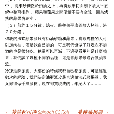
中 。將細砂糖撒於奶油之上，再將蘋果切面朝下放入平底
鍋中整齊排列 。蘋果和蘋果之間儘量不要有空隙，因為烤
熟的蘋果會縮小 。
（３）煎約１５分鐘，熄火。將整個平底鍋放入烤箱，烤
２０分鐘 。
傳統的法式蘋果派只有奶油砂糖和蘋果，
喜歡肉桂的人可
以加肉桂，
酒是我自己加的，可是我們也做了好幾次不加
酒的也是很好吃
。糖量可以再減，不過要看用的是什麼蘋
果，我們試了幾種不同的品種，還是青蘋果最適合做蘋果
派
。
冷凍油酥派皮。大部份的時候我都自己都派皮，可是經過
數次的經驗，我們決定油酥派皮最合適做法式蘋果派，我
又懶得做千層派皮，現在都買現成的，年紀大了……..
←
菠菜起司捲 Spinach CC Roll
蔓越莓果醬
→