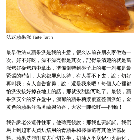
法式蘋果派
Tarte Tartin
最早做法式蘋果派是我的主意，很久以前在朋友家做過一
次。好不好吃，漂不漂亮都是其次，記得最清楚的就是當
派烤好從烤箱中拿出，準備倒轉到盤子上的那一剎那是最
緊張的時刻，大家都屏息以待，有人看不下去，說：切好
再叫我；有人自告奮勇，說：還是我來吧！每個人心裡都
怕派沒接好掉在地上的話，那就沒甜點可吃了。最後，蘋
果派安全的落在盤中，濃郁的蘋果糖漿覆蓋整個派餡，金
黄色的蘋果洋溢著蘭姆酒香，大家一陣歡呼──開動！
我告訴老公這件往事，他聽完後說：那我也要試試。我們
馬上到超市去買烘焙用的青蘋果和檸檬還有其他所需材
料。蘋果洗淨削皮去心切對半，奶油入平底鍋小火融化，