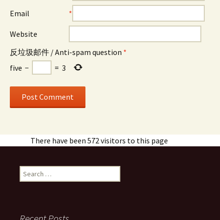
Email
*
Website
反垃圾邮件 / Anti-spam question
*
five
−
=
3
There have been 572 visitors to this page
Search
for:
Recent Posts