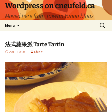
Skip
Wordpress on cneufeld.ca
to
Moved here from Taiwan Yahoo blogs
content
Search
Menu
for:
法式蘋果派 Tarte Tartin
2011-10-06
Chin Yi